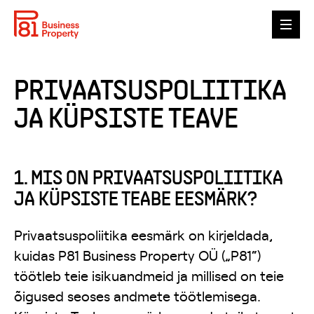
P81
PRIVAATSUSPOLIITIKA
GALERII
JA KÜPSISTE TEAVE
VABAD PINNAD
ÜÜRNIKUD
1. MIS ON PRIVAATSUSPOLIITIKA
JA KÜPSISTE TEABE EESMÄRK?
ESG
KONTAKT
Privaatsuspoliitika eesmärk on kirjeldada,
kuidas P81 Business Property OÜ („P81“)
ENG
EST
töötleb teie isikuandmeid ja millised on teie
õigused seoses andmete töötlemisega.