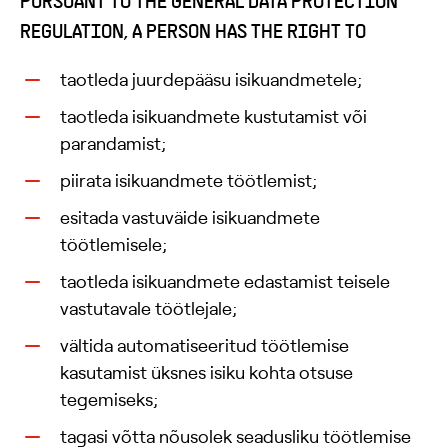
PURSUANT TO THE GENERAL DATA PROTECTION
REGULATION, A PERSON HAS THE RIGHT TO
taotleda juurdepääsu isikuandmetele;
taotleda isikuandmete kustutamist või
parandamist;
piirata isikuandmete töötlemist;
esitada vastuväide isikuandmete
töötlemisele;
taotleda isikuandmete edastamist teisele
vastutavale töötlejale;
vältida automatiseeritud töötlemise
kasutamist üksnes isiku kohta otsuse
tegemiseks;
tagasi võtta nõusolek seadusliku töötlemise