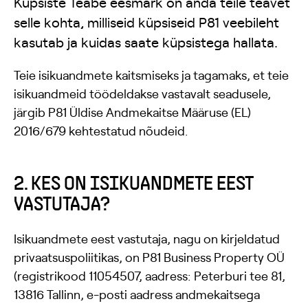
Küpsiste Teabe eesmärk on anda teile teavet
selle kohta, milliseid küpsiseid P81 veebileht
kasutab ja kuidas saate küpsistega hallata.
Teie isikuandmete kaitsmiseks ja tagamaks, et teie
isikuandmeid töödeldakse vastavalt seadusele,
järgib P81 Üldise Andmekaitse Määruse (EL)
2016/679 kehtestatud nõudeid.
2. KES ON ISIKUANDMETE EEST
VASTUTAJA?
Isikuandmete eest vastutaja, nagu on kirjeldatud
privaatsuspoliitikas, on P81 Business Property OÜ
(registrikood 11054507, aadress: Peterburi tee 81,
13816 Tallinn, e-posti aadress andmekaitsega