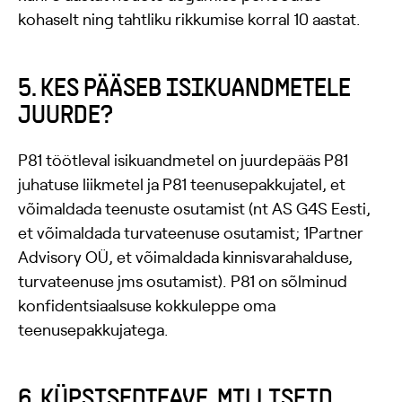
kohaselt ning tahtliku rikkumise korral 10 aastat.
5. KES PÄÄSEB ISIKUANDMETELE
JUURDE?
P81 töötleval isikuandmetel on juurdepääs P81
juhatuse liikmetel ja P81 teenusepakkujatel, et
võimaldada teenuste osutamist (nt AS G4S Eesti,
et võimaldada turvateenuse osutamist; 1Partner
Advisory OÜ, et võimaldada kinnisvarahalduse,
turvateenuse jms osutamist). P81 on sõlminud
konfidentsiaalsuse kokkuleppe oma
teenusepakkujatega.
6. KÜPSISEDTEAVE. MILLISEID