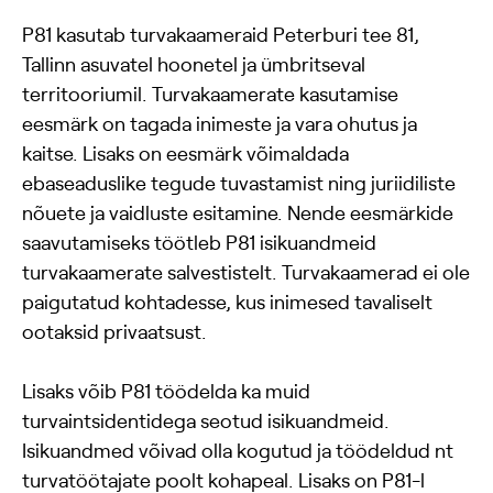
P81 kasutab turvakaameraid Peterburi tee 81,
Tallinn asuvatel hoonetel ja ümbritseval
territooriumil. Turvakaamerate kasutamise
eesmärk on tagada inimeste ja vara ohutus ja
kaitse. Lisaks on eesmärk võimaldada
ebaseaduslike tegude tuvastamist ning juriidiliste
nõuete ja vaidluste esitamine. Nende eesmärkide
saavutamiseks töötleb P81 isikuandmeid
turvakaamerate salvestistelt. Turvakaamerad ei ole
paigutatud kohtadesse, kus inimesed tavaliselt
ootaksid privaatsust.
Lisaks võib P81 töödelda ka muid
turvaintsidentidega seotud isikuandmeid.
Isikuandmed võivad olla kogutud ja töödeldud nt
turvatöötajate poolt kohapeal. Lisaks on P81-l