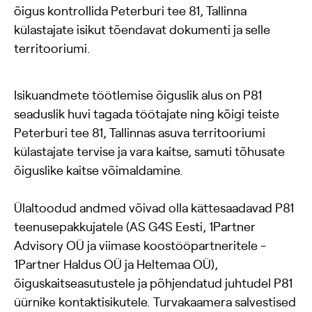
õigus kontrollida Peterburi tee 81, Tallinna
külastajate isikut tõendavat dokumenti ja selle
territooriumi.
Isikuandmete töötlemise õiguslik alus on P81
seaduslik huvi tagada töötajate ning kõigi teiste
Peterburi tee 81, Tallinnas asuva territooriumi
külastajate tervise ja vara kaitse, samuti tõhusate
õiguslike kaitse võimaldamine.
Ülaltoodud andmed võivad olla kättesaadavad P81
teenusepakkujatele (AS G4S Eesti, 1Partner
Advisory OÜ ja viimase koostööpartneritele -
1Partner Haldus OÜ ja Heltemaa OÜ),
õiguskaitseasutustele ja põhjendatud juhtudel P81
üürnike kontaktisikutele. Turvakaamera salvestised