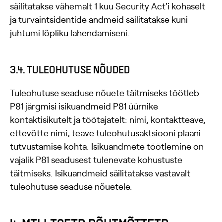
säilitatakse vähemalt 1 kuu Security Act'i kohaselt
ja turvaintsidentide andmeid säilitatakse kuni
juhtumi lõpliku lahendamiseni.
3.4. TULEOHUTUSE NÕUDED
Tuleohutuse seaduse nõuete täitmiseks töötleb
P81 järgmisi isikuandmeid P81 üürnike
kontaktisikutelt ja töötajatelt: nimi, kontaktteave,
ettevõtte nimi, teave tuleohutusaktsiooni plaani
tutvustamise kohta. Isikuandmete töötlemine on
vajalik P81 seadusest tulenevate kohustuste
täitmiseks. Isikuandmeid säilitatakse vastavalt
tuleohutuse seaduse nõuetele.