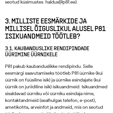
seotud küsimustes: haldus@p81.ee).
3. MILLISTE EESMÄRKIDE JA
MILLISEL ÕIGUSLIKUL ALUSEL P81
ISIKUANDMEID TÖÖTLEB?
3.1. KAUBANDUSLIKE RENDIPINDADE
ÜÜRIMINE ÜÜRNIKELE
P81 pakub kaubanduslikke rendipindu. Selle
eesmärgi saavutamiseks töötleb P81 üürnike (kui
üürnik on füüsiline isik) ja üürnike esindajate (kui
üürnik on juriidiline isik) isikuandmeid. Isikuandmed
sisaldavad üürniku või üürniku esindaja nime,
kontaktandmeid (sealhulgas telefon, e-post),
ametikohta, arveinfot ja andmeid, mis on seotud