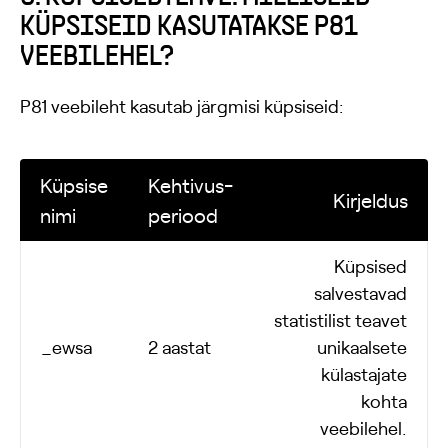
KÜPSISEID KASUTATAKSE P81
VEEBILEHEL?
P81 veebileht kasutab järgmisi küpsiseid:
Küpsise
Kehtivus-
Kirjeldus
nimi
periood
Küpsised
salvestavad
statistilist teavet
_ewsa
2 aastat
unikaalsete
külastajate
kohta
veebilehel.