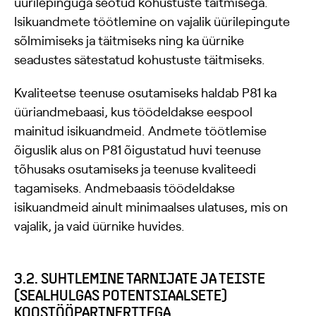
üürilepinguga seotud kohustuste täitmisega.
Isikuandmete töötlemine on vajalik üürilepingute
sõlmimiseks ja täitmiseks ning ka üürnike
seadustes sätestatud kohustuste täitmiseks.
Kvaliteetse teenuse osutamiseks haldab P81 ka
üüriandmebaasi, kus töödeldakse eespool
mainitud isikuandmeid. Andmete töötlemise
õiguslik alus on P81 õigustatud huvi teenuse
tõhusaks osutamiseks ja teenuse kvaliteedi
tagamiseks. Andmebaasis töödeldakse
isikuandmeid ainult minimaalses ulatuses, mis on
vajalik, ja vaid üürnike huvides.
3.2. SUHTLEMINE TARNIJATE JA TEISTE
(SEALHULGAS POTENTSIAALSETE)
KOOSTÖÖPARTNERITEGA