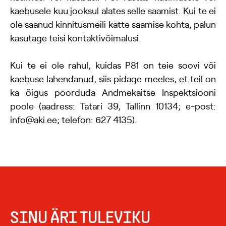
kaebusele kuu jooksul alates selle saamist. Kui te ei
ole saanud kinnitusmeili kätte saamise kohta, palun
kasutage teisi kontaktivõimalusi.
Kui te ei ole rahul, kuidas P81 on teie soovi või
kaebuse lahendanud, siis pidage meeles, et teil on
ka õigus pöörduda Andmekaitse Inspektsiooni
poole (aadress: Tatari 39, Tallinn 10134; e-post:
info@aki.ee; telefon: 627 4135).
SINU ÄRI TULEVIKU