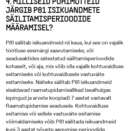
4. MILLISEID PÕHIMÕTTEID
JÄRGIB P81 ISIKUANDMETE
SÄILITAMISPERIOODIDE
MÄÄRAMISEL?
P81 säilitab isikuandmeid nii kaua, kui see on vajalik
töötluse eesmärgi saavutamiseks; või
seadusaktides sätestatud säilitamisperioodide
kohaselt; või aja, mis võib olla vajalik kohtuvaidluse
esitamiseks või kohtuvaidlusele vastuväite
esitamiseks. Näiteks säilitab P81 isikuandmeid
sisaldavad raamatupidamisallikad (sealhulgas
lepingud ja arvete koopiad) 7 aastat vastavalt
Raamatupidamise seadusele. Kohtuvaidluse
esitamise või sellele vastuväite esitamise
võimaldamiseks võib P81 säilitada isikuandmeid
kuni 3 aastat nõuete aegumise perioodide