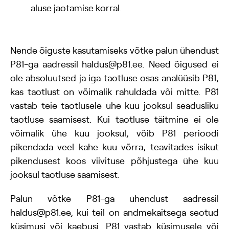
aluse jaotamise korral.
Nende õiguste kasutamiseks võtke palun ühendust
P81-ga aadressil haldus@p81.ee. Need õigused ei
ole absoluutsed ja iga taotluse osas analüüsib P81,
kas taotlust on võimalik rahuldada või mitte. P81
vastab teie taotlusele ühe kuu jooksul seadusliku
taotluse saamisest. Kui taotluse täitmine ei ole
võimalik ühe kuu jooksul, võib P81 perioodi
pikendada veel kahe kuu võrra, teavitades isikut
pikendusest koos viivituse põhjustega ühe kuu
jooksul taotluse saamisest.
Palun võtke P81-ga ühendust aadressil
haldus@p81.ee, kui teil on andmekaitsega seotud
küsimusi või kaebusi. P81 vastab küsimusele või