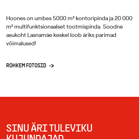
Hoones on umbes 5000 m² kontoripinda ja 20 000
m² multifunktsionaalset tootmispinda. Soodne
asukoht Lasnamäe keskel loob äriks parimad
võimalused!
ROHKEM FOTOSID
SINU ÄRI TULEVIKU
KUJUNDAJAD