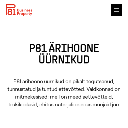
P81
GALERII
P81 ÄRIHOONE
VABAD PINNAD
ÜÜRNIKUD
ÜÜRNIKUD
P81 ärihoone üürnikud on pikalt tegutsenud,
ESG
tunnustatud ja tuntud ettevõtted. Valdkonnad on
KONTAKT
mitmekesised: meil on meediaettevõtteid,
trükikodasid, ehitusmaterjalide edasimüüjaid jne.
ENG
EST