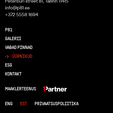
Peterburi street 81, Tallinn 11415
info@p81.ee
+372 5558 1694
P81
GALERII
VABAD PINNAD
ÜÜRNIKUD
ESG
KONTAKT
MAAKLERTEENUS
ENG
EST
PRIVAATSUSPOLIITIKA